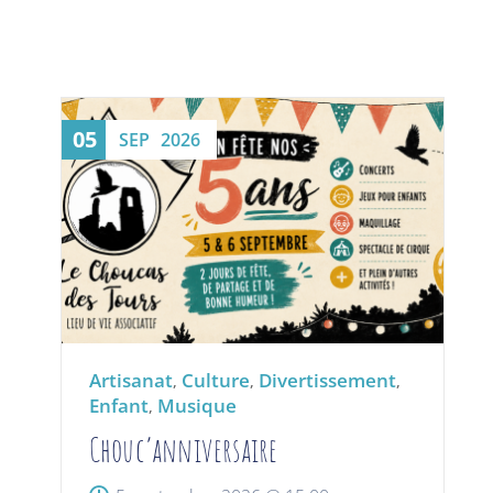
05
2
SEP
2026
Artisanat
Culture
Divertissement
,
,
,
Enfant
Musique
,
Chouc’anniversaire