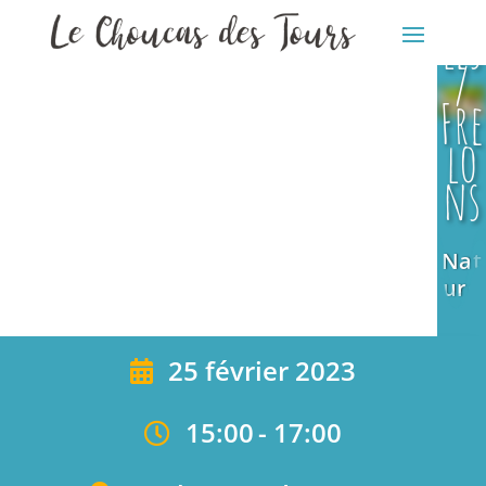
eil
Nat
les
ure
/
Fre
lo
ns
Nat
ure
25 février 2023
15:00
-
17:00