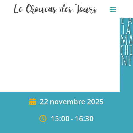
ur
e à
la
ma
chi
ne
22 novembre 2025
15:00
-
16:30