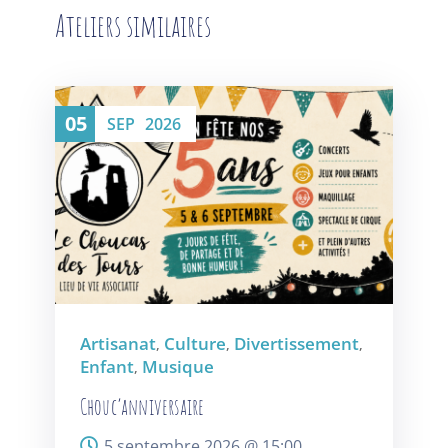
Ateliers similaires
05
SEP
2026
Artisanat
Culture
Divertissement
,
,
,
Enfant
Musique
,
Chouc’anniversaire
5 septembre 2026 @
15:00