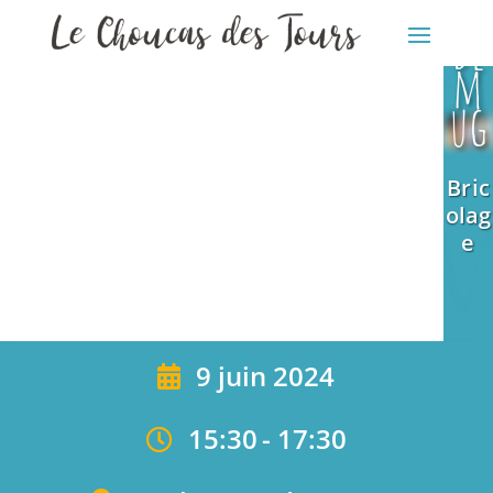
ge
Bric
de
olag
m
e
ug
Bric
olag
e
9 juin 2024
15:30
-
17:30