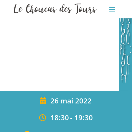
ati
on
gr
ou
pe :
Ac
cu
eil
Uk
rai
26 mai 2022
ne
18:30
-
19:30