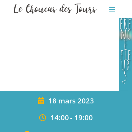
co
Bien
nf
-êtr
ére
e
nc
e
fle
ur
s
de
bac
18 mars 2023
h
14:00
-
19:00
Bien
-êtr