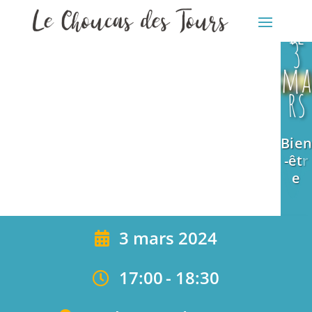
og
Bien
ie
-êtr
3
e
ma
rs
Bien
-êtr
e
3 mars 2024
17:00
-
18:30