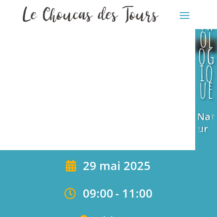
ni
Nat
th
ure
ol
og
iq
ue
Nat
ure
29 mai 2025
09:00
-
11:00