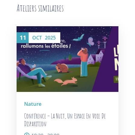
Ateliers similaires
11
OCT
2025
Nature
Conférence – La Nuit, Un Espace En Voie De
Disparition