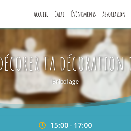
Accueil
Carte
Évènements
Association
décorer ta décoration 
Bricolage
15:00
-
17:00