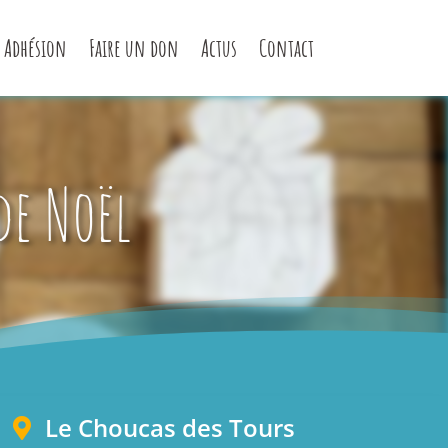
Adhésion
Faire un don
Actus
Contact
de Noël
Le Choucas des Tours