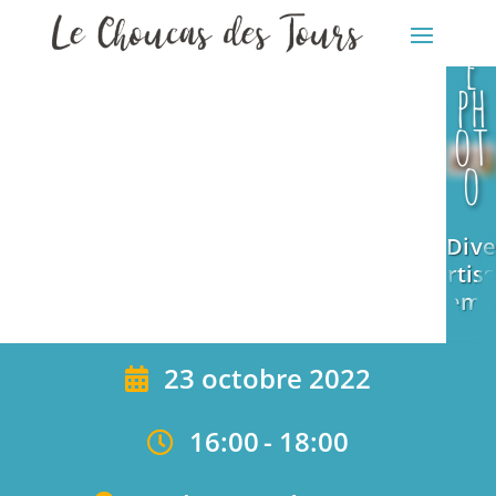
caf
Dive
é
rtiss
eme
ph
nt
ot
o
Dive
rtiss
eme
nt
23 octobre 2022
16:00
-
18:00