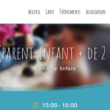
Accueil
Carte
Évènements
Association
parent-enfant + de 2 a
Bien-être
Enfant
,
15:00
-
16:00